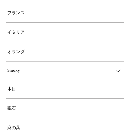
フランス
イタリア
オランダ
Smoky
木目
硯石
麻の葉