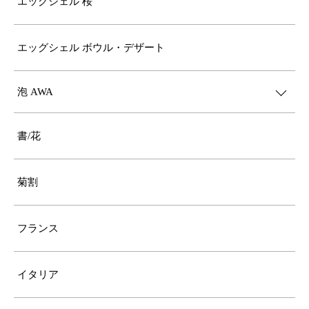
エッグシェル 桜
エッグシェル ボウル・デザート
泡 AWA
書/花
菊割
フランス
イタリア