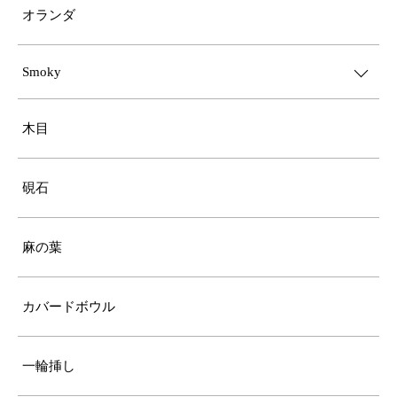
オランダ
Smoky
木目
硯石
麻の葉
カバードボウル
一輪挿し