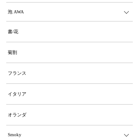
泡 AWA
書/花
菊割
フランス
イタリア
オランダ
Smoky