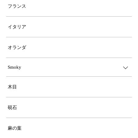
フランス
イタリア
オランダ
Smoky
木目
硯石
麻の葉