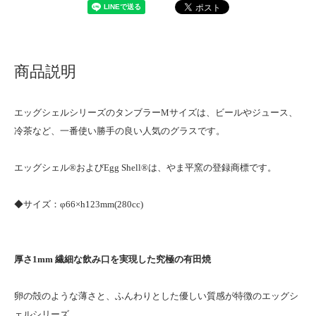
商品説明
エッグシェルシリーズのタンブラーMサイズは、ビールやジュース、
冷茶など、一番使い勝手の良い人気のグラスです。
エッグシェル®およびEgg Shell®は、やま平窯の登録商標です。
◆サイズ：φ66×h123mm(280cc)
厚さ1mm 繊細な飲み口を実現した究極の有田焼
卵の殻のような薄さと、ふんわりとした優しい質感が特徴のエッグシ
ェルシリーズ。