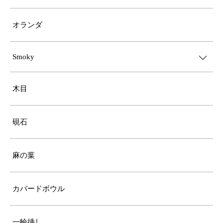
オランダ
Smoky
木目
硯石
麻の葉
カバードボウル
一輪挿し