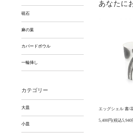
あなたに
硯石
麻の葉
カバードボウル
一輪挿し
カテゴリー
大皿
エッグシェル 書/花
5,400円(税込5,940
小皿