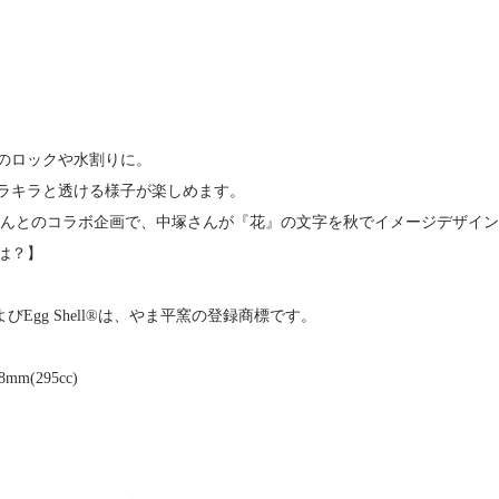
のロックや水割りに。
ラキラと透ける様子が楽しめます。
さんとのコラボ企画で、中塚さんが『花』の文字を秋でイメージデザイ
は？
】
びEgg Shell®は、やま平窯の登録商標です。
m(295cc)