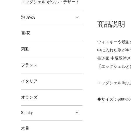
エッグシェル ボウル・デザート
泡 AWA
商品説明
書/花
ウィスキーや焼酎
菊割
中に入れた氷がキ
書道家 中塚翠涛
フランス
【
エッグシェルと
イタリア
エッグシェル®およ
オランダ
◆サイズ：φ80×h88m
Smoky
木目