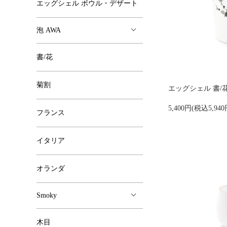
エッグシェル ボウル・デザート
泡 AWA
書/花
菊割
エッグシェル 書/花
5,400円(税込5,940
フランス
イタリア
オランダ
Smoky
木目