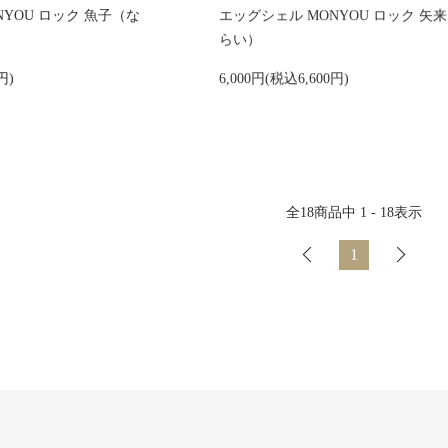
NYOU ロック 魚子（な
エッグシェル MONYOU ロック 矢
らい）
円)
6,000円(税込6,600円)
全
18
商品中
1 - 18
表示
1