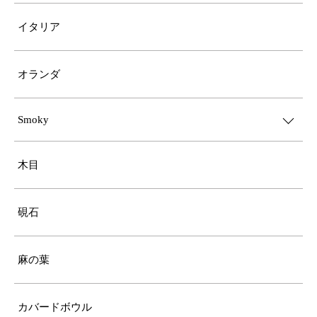
イタリア
オランダ
Smoky
木目
硯石
麻の葉
カバードボウル