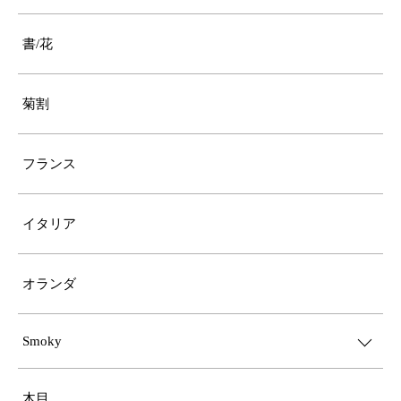
書/花
菊割
フランス
イタリア
オランダ
Smoky
木目