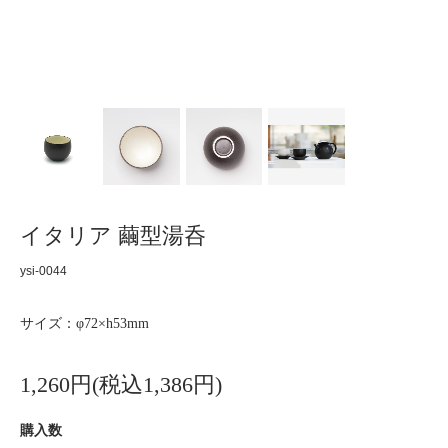
イタリア 繭型湯呑
ysi-0044
サイズ：φ72×h53mm
1,260円(税込1,386円)
購入数