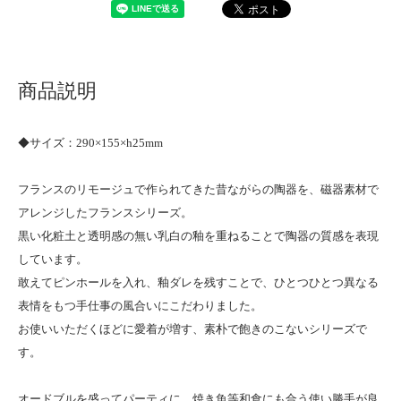
商品説明
◆サイズ：290×155×h25mm
フランスのリモージュで作られてきた昔ながらの陶器を、磁器素材で
アレンジしたフランスシリーズ。
黒い化粧土と透明感の無い乳白の釉を重ねることで陶器の質感を表現
しています。
敢えてピンホールを入れ、釉ダレを残すことで、ひとつひとつ異なる
表情をもつ手仕事の風合いにこだわりました。
お使いいただくほどに愛着が増す、素朴で飽きのこないシリーズで
す。
オードブルを盛ってパーティに。焼き魚等和食にも合う使い勝手が良