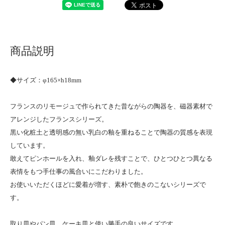
商品説明
◆サイズ：φ165×h18mm
フランスのリモージュで作られてきた昔ながらの陶器を、磁器素材で
アレンジしたフランスシリーズ。
黒い化粧土と透明感の無い乳白の釉を重ねることで陶器の質感を表現
しています。
敢えてピンホールを入れ、釉ダレを残すことで、ひとつひとつ異なる
表情をもつ手仕事の風合いにこだわりました。
お使いいただくほどに愛着が増す、素朴で飽きのこないシリーズで
す。
取り皿やパン皿、ケーキ皿と使い勝手の良いサイズです。