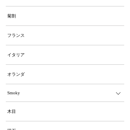
菊割
フランス
イタリア
オランダ
Smoky
木目