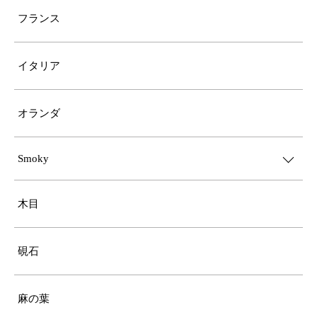
フランス
イタリア
オランダ
Smoky
木目
硯石
麻の葉