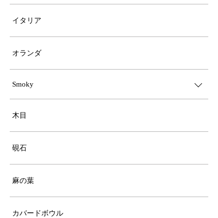
イタリア
オランダ
Smoky
木目
硯石
麻の葉
カバードボウル