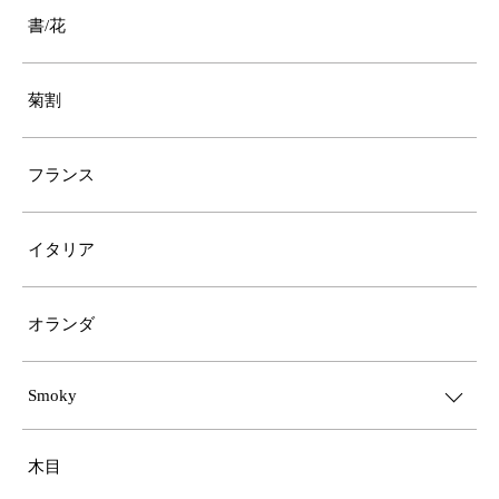
書/花
菊割
フランス
イタリア
オランダ
Smoky
木目