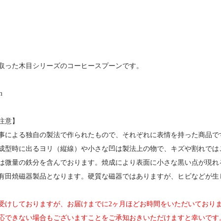
取った木目シリーズのコーヒースプーンです。
m
注意】
事による独自の製法で作られたもので、それぞれに表情を持った商品で
成型時に出るヨリ（縦線）や小さな凹は製法上の物で、キズや割れでは
は微量の鉄分を含んでおります。焼成により表面に小さな黒い点が現れ
有田焼磁器製品となります。硬質な磁器ではありますが、ヒビなどが生
受けしておりますが、お届けまでに2ヶ月ほどお時間をいただいており
応できない場合もございますことをご承知おきいただけますと幸いです