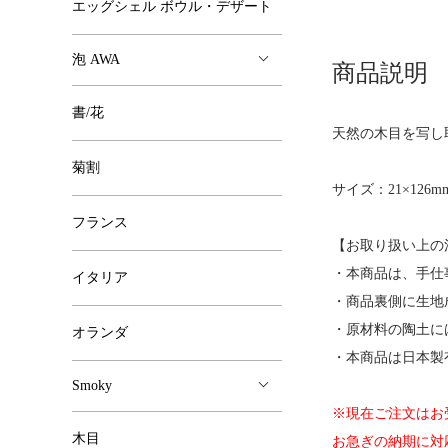
エッグシェル ボウル・デザート
泡 AWA
商品説明
書/花
天然の木目を写し
菊割
サイズ：21×126m
フランス
【お取り扱い上の
・本商品は、手仕
イタリア
・商品裏側に生地
・原材料の陶土に
オランダ
・本商品は日本製
Smoky
※現在ご注文はお
木目
お急ぎの納期に対