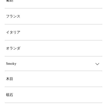
菊割
フランス
イタリア
オランダ
Smoky
木目
硯石