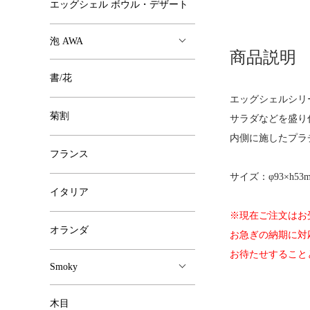
エッグシェル ボウル・デザート
泡 AWA
商品説明
書/花
エッグシェルシリー
菊割
サラダなどを盛り
内側に施したプラ
フランス
サイズ：φ93×h53
イタリア
※現在ご注文はお
オランダ
お急ぎの納期に対
お待たせすること
Smoky
木目