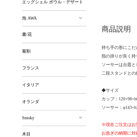
エッグシェル ボウル・デザート
泡 AWA
商品説明
書/花
持ち手の形にこだ
菊割
指の掛りが良く持
ソーサーは台皿と
フランス
二段スタンドとの
イタリア
◆サイズ
カップ：120×98×h
オランダ
ソーサー：φ143×h
Smoky
※現在ご注文はお
お急ぎの納期に対
木目