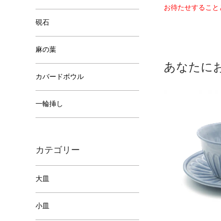
お待たせすること
硯石
麻の葉
あなたに
カバードボウル
一輪挿し
カテゴリー
大皿
小皿