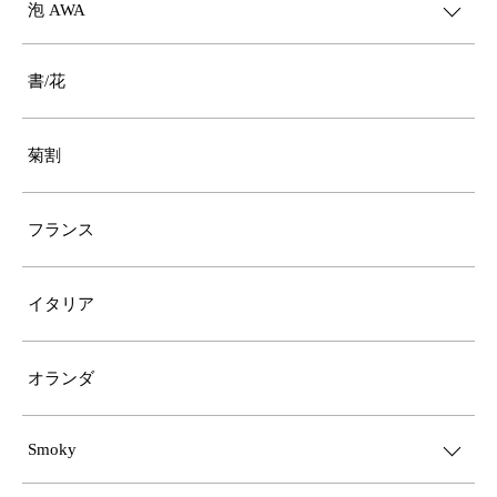
泡 AWA
書/花
菊割
フランス
イタリア
オランダ
Smoky