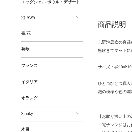
エッグシェル ボウル・デザート
泡 AWA
商品説明
書/花
志野泡黒吹の直径
菊割
黒吹きでマットに
フランス
サイズ：φ210×h1
イタリア
ひとつひとつ職人
泡の模様や色の濃
オランダ
Smoky
【お取り扱い上の
・電子レンジはお
木目