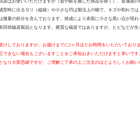
洗器はお使いいただけますが（金や銀を施した商品を除く）、金属製の
成型時に出るヨリ（縦線）や小さな凹は製法上の物で、キズや割れでは
は微量の鉄分を含んでおります。焼成により表面に小さな黒い点が現れ
有田焼磁器製品となります。硬質な磁器ではありますが、ヒビなどが生
受けしておりますが、お届けまでに2ヶ月ほどお時間をいただいており
応できない場合もございますことをご承知おきいただけますと幸いです
となり大変恐縮ですが、ご理解ご了承の上ご注文のほどよろしくお願い