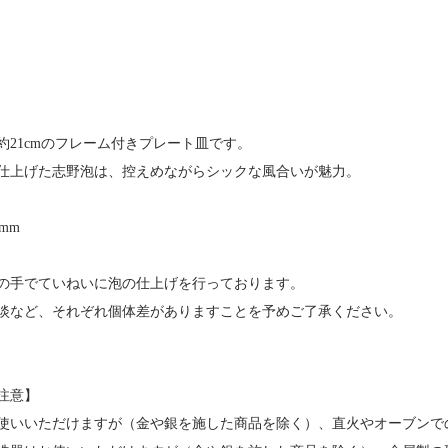
約21cmのフレーム付きプレート皿です。
仕上げた志野泡は、控えめながらシックな風合いが魅力。
6mm
の手でていねいに泡の仕上げを行っております。
淡など、それぞれ個体差がありますことを予めご了承ください。
注意】
使いいただけますが（金や銀を施した商品を除く）、直火やオーブンで