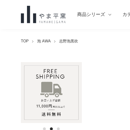
商品シリーズ
カ
TOP
泡 AWA
志野泡黒吹