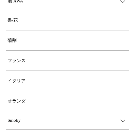
泡 AWA
書/花
菊割
フランス
イタリア
オランダ
Smoky