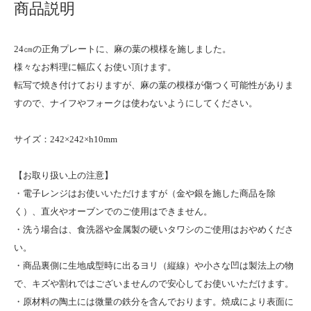
商品説明
24㎝の正角プレートに、麻の葉の模様を施しました。
様々なお料理に幅広くお使い頂けます。
転写で焼き付けておりますが、麻の葉の模様が傷つく可能性がありま
すので、ナイフやフォークは使わないようにしてください。
サイズ：242×242×h10mm
【お取り扱い上の注意】
・電子レンジはお使いいただけますが（金や銀を施した商品を除
く）、直火やオーブンでのご使用はできません。
・洗う場合は、食洗器や金属製の硬いタワシのご使用はおやめくださ
い。
・商品裏側に生地成型時に出るヨリ（縦線）や小さな凹は製法上の物
で、キズや割れではございませんので安心してお使いいただけます。
・原材料の陶土には微量の鉄分を含んでおります。焼成により表面に