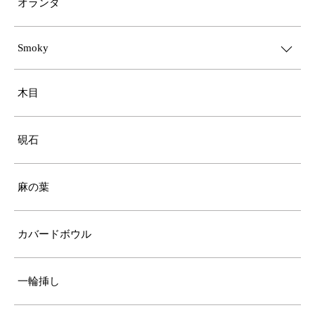
オランダ
Smoky
木目
硯石
麻の葉
カバードボウル
一輪挿し