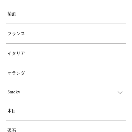
菊割
フランス
イタリア
オランダ
Smoky
木目
硯石