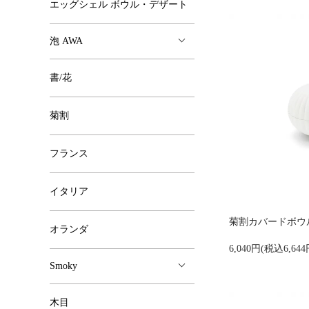
エッグシェル ボウル・デザート
泡 AWA
書/花
菊割
フランス
イタリア
菊割カバードボウル 
オランダ
6,040円(税込6,644
Smoky
木目