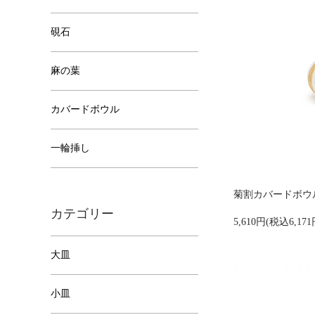
硯石
麻の葉
カバードボウル
一輪挿し
菊割カバードボウル 6
カテゴリー
5,610円(税込6,171
大皿
小皿