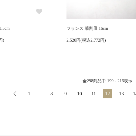
.5cm
フランス 菊割皿 16cm
円)
2,520円(税込2,772円)
全
298
商品中
199 - 216
表示
...
1
8
9
10
11
12
13
1